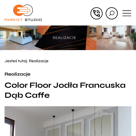
Przejdź
Przejdź
do menu
do
głównego
menu
w
stopce
Jesteś tutaj:
Realizacje
Realizacje
Color Floor Jodła Francuska
Dąb Caffe