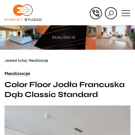
Przejdź
Przejdź
do menu
do
głównego
menu
w
stopce
Jesteś tutaj:
Realizacje
Realizacje
Color Floor Jodła Francuska
Dąb Classic Standard