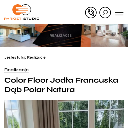
Przejdź
Przejdź
do menu
do
głównego
menu
w
stopce
Jesteś tutaj:
Realizacje
Realizacje
Color Floor Jodła Francuska
Dąb Polar Natura