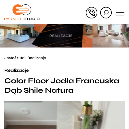
Przejdź
Przejdź
do menu
do
głównego
menu
w
stopce
Jesteś tutaj:
Realizacje
Realizacje
Color Floor Jodła Francuska
Dąb Shile Natura