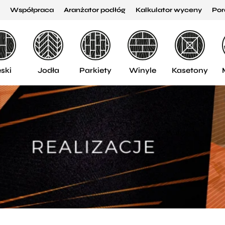
Współpraca
Aranżator podłóg
Kalkulator wyceny
Por
ski
Jodła
Parkiety
Winyle
Kasetony