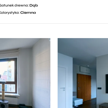
Gatunek drewna:
Dąb
Kolorystyka:
Ciemna