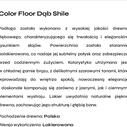
Color Floor Dąb Shile
Podłoga została wykonana z wysokiej jakości drewn
dębowego, charakteryzującego się trwałością i elegancki
rysunkiem słojów. Powierzchnia została staranni
polakierowana, co nadaje jej subtelny połysk oraz zabezpiecz
przed codziennym zużyciem. Kolorystyka utrzymana jes
w chłodnej gamie brązu, z delikatnymi szarawymi tonami, któr
wprowadzają do wnętrza spokój, nowoczesną elegancj
i doskonale komponują się zarówno z jasnymi, jak i ciemnym
elementami wystroju. Lakier uwydatnia naturalne piękn
drewna, zachowując jego strukturę i głębię barw.
Pochodzenie drewna:
Polska
Wersja wykończenia:
Lakierowana