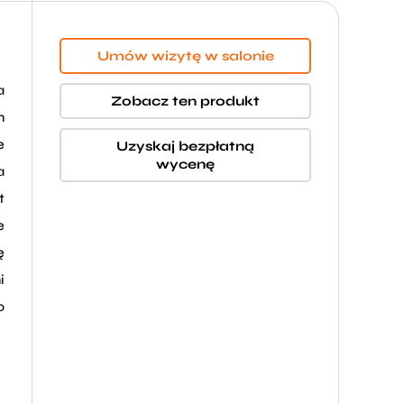
Umów wizytę w salonie
a
Zobacz ten produkt
m
e
Uzyskaj bezpłatną
wycenę
a
t
e
ę
i
o