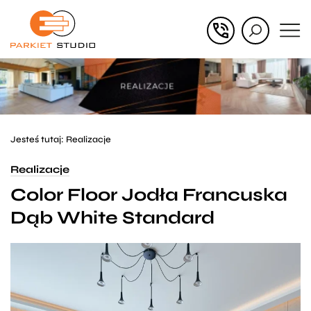
Przejdź
Przejdź
do menu
do
głównego
menu
w
stopce
Jesteś tutaj:
Realizacje
Realizacje
Color Floor Jodła Francuska
Dąb White Standard