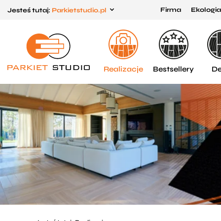
Firma
Ekologia
Jesteś tutaj:
Parkietstudio.pl
Przejdź
Przejdź
do menu
do
głównego
menu
w
Realizacje
Bestsellery
De
stopce