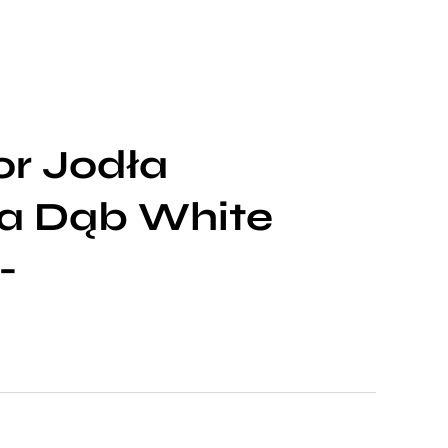
or Jodła
a Dąb White
-