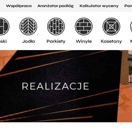
Współpraca
Aranżator podłóg
Kalkulator wyceny
Por
ski
Jodła
Parkiety
Winyle
Kasetony