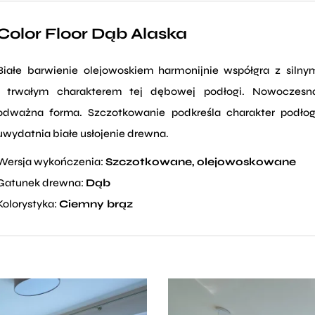
Color Floor Dąb Alaska
Białe barwienie olejowoskiem harmonijnie współgra z silny
i trwałym charakterem tej dębowej podłogi. Nowoczesn
odważna forma. Szczotkowanie podkreśla charakter podłog
uwydatnia białe usłojenie drewna.
Wersja wykończenia:
Szczotkowane, olejowoskowane
Gatunek drewna:
Dąb
Kolorystyka:
Ciemny brąz