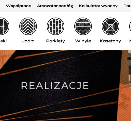
Współpraca
Aranżator podłóg
Kalkulator wyceny
Por
ski
Jodła
Parkiety
Winyle
Kasetony