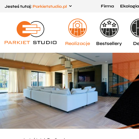
Firma
Ekologia
Jesteś tutaj:
Parkietstudio.pl
Przejdź
Przejdź
do menu
do
głównego
menu
w
Realizacje
Bestsellery
De
stopce