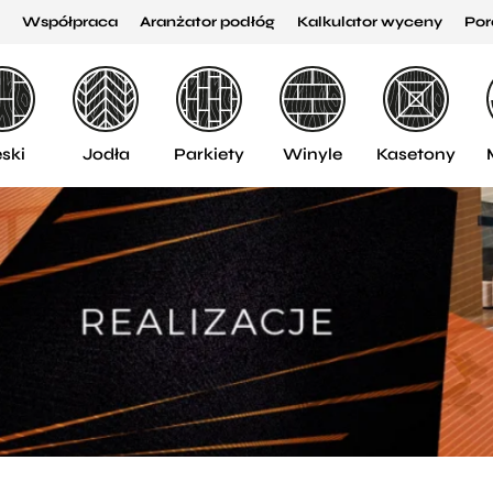
Współpraca
Aranżator podłóg
Kalkulator wyceny
Por
ski
Jodła
Parkiety
Winyle
Kasetony