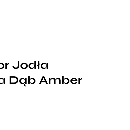
or Jodła
a Dąb Amber