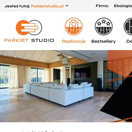
Firma
Ekologia
Jesteś tutaj:
Parkietstudio.pl
Przejdź
Przejdź
do menu
do
głównego
menu
w
Realizacje
Bestsellery
De
stopce