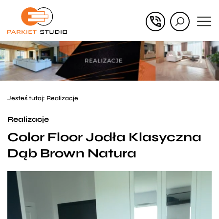
Przejdź
Przejdź
do menu
do
głównego
menu
w
stopce
Jesteś tutaj:
Realizacje
Realizacje
Color Floor Jodła Klasyczna
Dąb Brown Natura