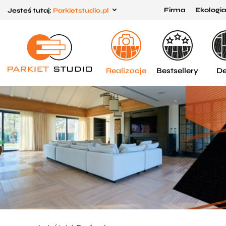
Firma
Ekologia
Jesteś tutaj:
Parkietstudio.pl
Przejdź
Przejdź
do menu
do
głównego
menu
w
Realizacje
Bestsellery
De
stopce