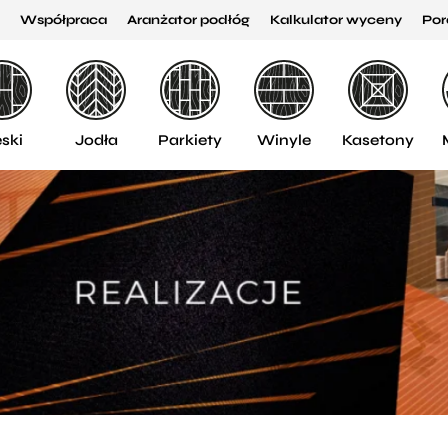
Współpraca
Aranżator podłóg
Kalkulator wyceny
Por
ski
Jodła
Parkiety
Winyle
Kasetony