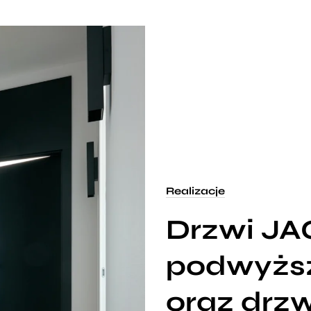
Realizacje
Drzwi J
podwyżs
oraz drzw