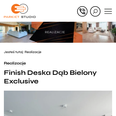
Przejdź
Przejdź
do menu
do
głównego
menu
w
stopce
Jesteś tutaj:
Realizacje
Realizacje
Finish Deska Dąb Bielony
Exclusive