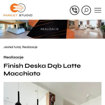
Przejdź
Przejdź
do menu
do
głównego
menu
w
stopce
Jesteś tutaj:
Realizacje
Realizacje
Finish Deska Dąb Latte
Macchiato