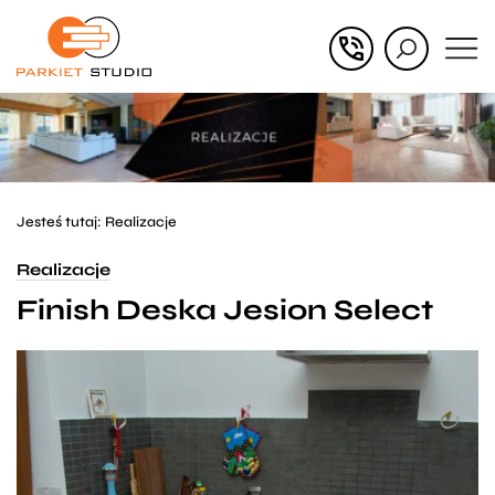
Przejdź
Przejdź
do menu
do
głównego
menu
w
stopce
Jesteś tutaj:
Realizacje
Realizacje
Finish Deska Jesion Select