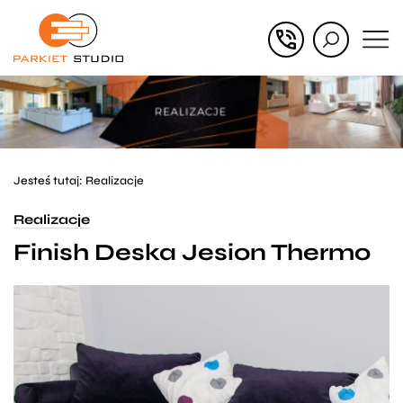
Przejdź
Przejdź
do menu
do
głównego
menu
w
stopce
Jesteś tutaj:
Realizacje
Realizacje
Finish Deska Jesion Thermo