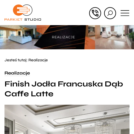
Przejdź
Przejdź
do menu
do
głównego
menu
w
stopce
Jesteś tutaj:
Realizacje
Realizacje
Finish Jodła Francuska Dąb
Caffe Latte