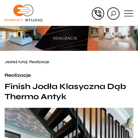
Przejdź
Przejdź
do menu
do
głównego
menu
w
stopce
Jesteś tutaj:
Realizacje
Realizacje
Finish Jodła Klasyczna Dąb
Thermo Antyk