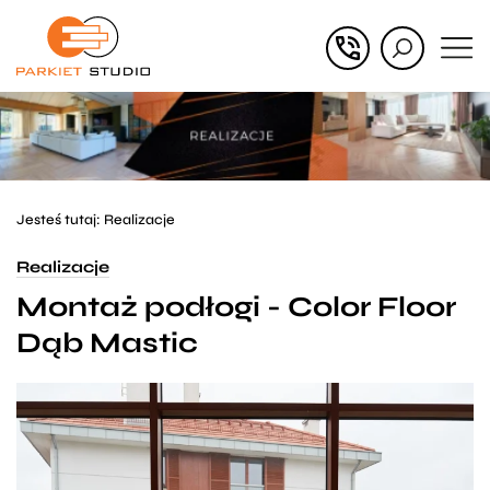
Przejdź
Przejdź
do menu
do
głównego
menu
w
stopce
Jesteś tutaj:
Realizacje
Realizacje
Montaż podłogi - Color Floor
Dąb Mastic