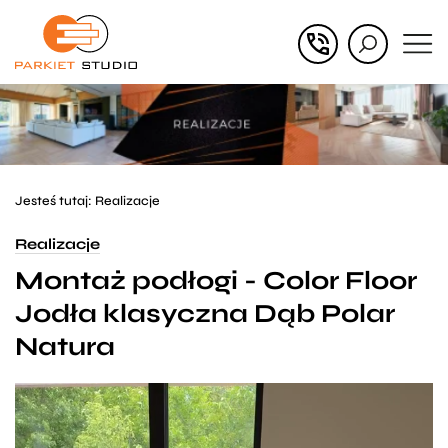
Przejdź
Przejdź
do menu
do
głównego
menu
w
stopce
Jesteś tutaj:
Realizacje
Realizacje
Montaż podłogi - Color Floor
Jodła klasyczna Dąb Polar
Natura