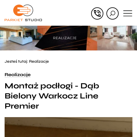
Przejdź
Przejdź
do menu
do
głównego
menu
w
stopce
Jesteś tutaj:
Realizacje
Realizacje
Montaż podłogi - Dąb
Bielony Warkocz Line
Premier