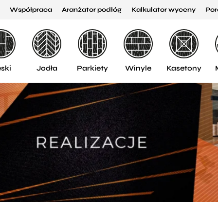
Współpraca
Aranżator podłóg
Kalkulator wyceny
Por
ski
Jodła
Parkiety
Winyle
Kasetony