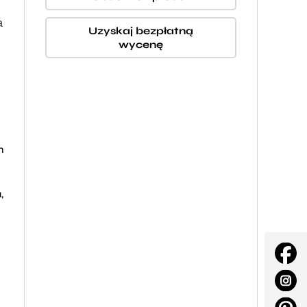
a
Uzyskaj bezpłatną
wycenę
m
,