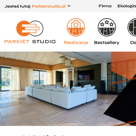
Firma
Ekologia
Jesteś tutaj:
Parkietstudio.pl
Przejdź
Przejdź
do menu
do
głównego
menu
w
Realizacje
Bestsellery
De
stopce