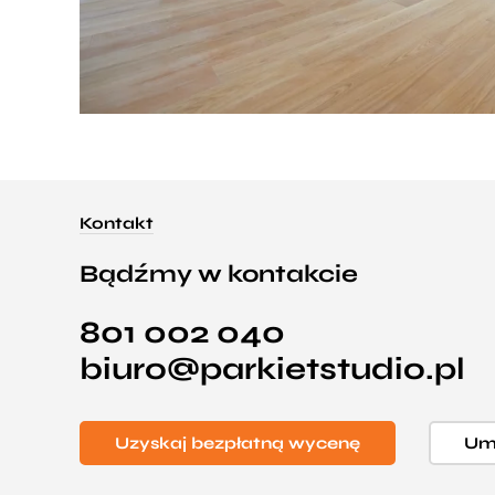
Kontakt
Bądźmy w kontakcie
801 002 040
biuro@parkietstudio.pl
Uzyskaj bezpłatną wycenę
Umó