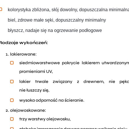
kolorystyka zbliżona,
słój dowolny,
dopuszczalna minimaln
biel, zdrowe małe sęki,
dopuszczalny minimalny
błyszcz,
nadaje się na ogrzewanie podłogowe
Rodzaje wykończeń:
lakierowane:
​​siedmiowarstwowe pokrycie lakierem utwardzony
promieniami UV,
lakier trwale związany z drewnem, nie pęka
nie łuszczy się,
wysoka odporność na ścieranie.
olejowoskowane:
trzy warstwy olejowosku,