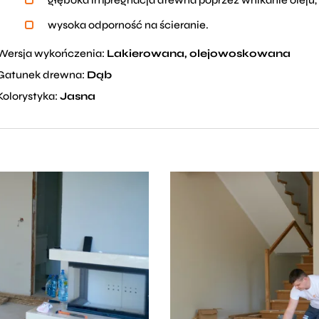
głęboka impregnacja drewna poprzez wnikanie oleju,
wysoka odporność na ścieranie.
Wersja wykończenia:
Lakierowana, olejowoskowana
Gatunek drewna:
Dąb
Kolorystyka:
Jasna