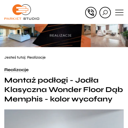
Przejdź
Przejdź
do menu
do
głównego
menu
w
stopce
Jesteś tutaj:
Realizacje
Realizacje
Montaż podłogi - Jodła
Klasyczna Wonder Floor Dąb
Memphis - kolor wycofany