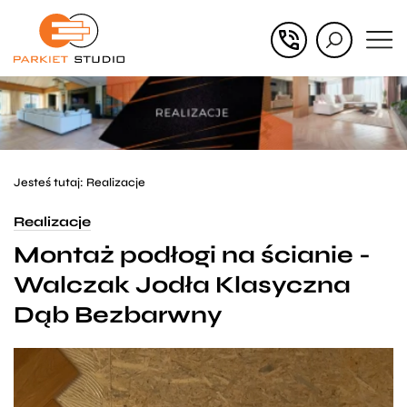
Przejdź
Przejdź
do menu
do
głównego
menu
w
stopce
Jesteś tutaj:
Realizacje
Realizacje
Montaż podłogi na ścianie -
Walczak Jodła Klasyczna
Dąb Bezbarwny