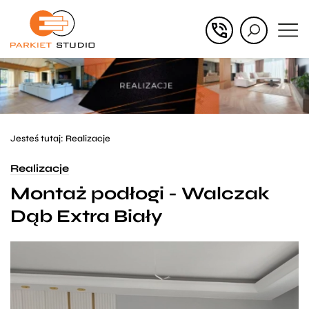
Przejdź
Przejdź
do menu
do
głównego
menu
w
stopce
Jesteś tutaj:
Realizacje
Realizacje
Montaż podłogi - Walczak
Dąb Extra Biały