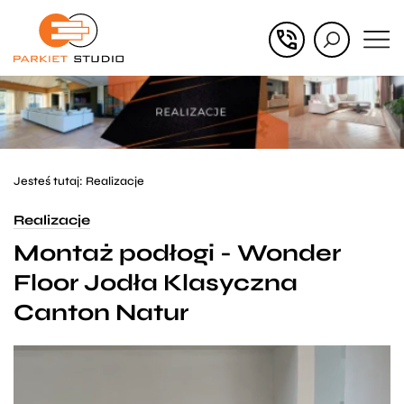
Przejdź
Przejdź
do menu
do
głównego
menu
w
stopce
Jesteś tutaj:
Realizacje
Realizacje
Montaż podłogi - Wonder
Floor Jodła Klasyczna
Canton Natur