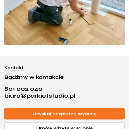
Kontakt
Bądźmy w kontakcie
801 002 040
biuro@parkietstudio.pl
Uzyskaj bezpłatną wycenę
Umów wizytę w salonie