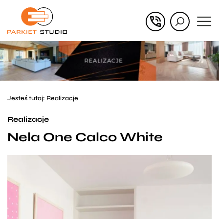
Przejdź
Przejdź
do menu
do
głównego
menu
w
stopce
Jesteś tutaj:
Realizacje
Realizacje
Nela One Calco White