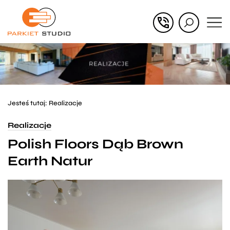
Przejdź
Przejdź
do menu
do
głównego
menu
w
stopce
Jesteś tutaj:
Realizacje
Realizacje
Polish Floors Dąb Brown
Earth Natur