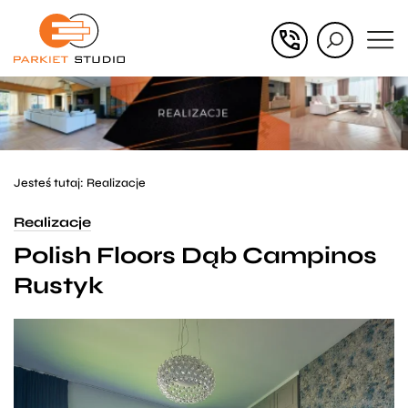
Przejdź
Przejdź
do menu
do
głównego
menu
w
stopce
Jesteś tutaj:
Realizacje
Realizacje
Polish Floors Dąb Campinos
Rustyk