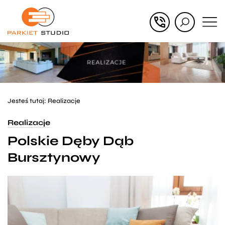
Przejdź
Przejdź
do menu
do
głównego
menu
w
stopce
Jesteś tutaj:
Realizacje
Realizacje
Polskie Dęby Dąb
Bursztynowy