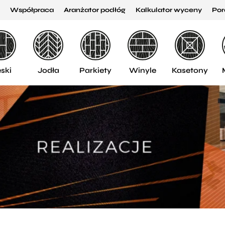
Współpraca
Aranżator podłóg
Kalkulator wyceny
Por
ski
Jodła
Parkiety
Winyle
Kasetony