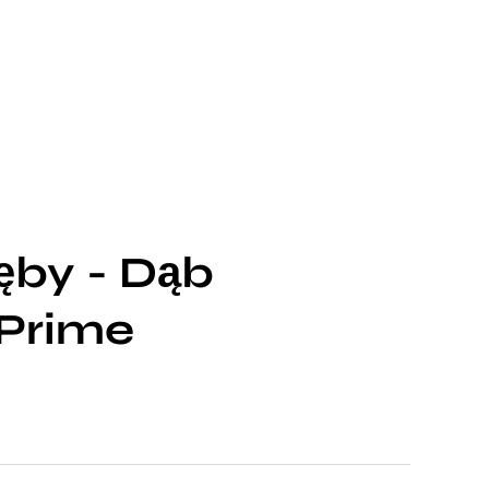
̨by - Dąb
Prime