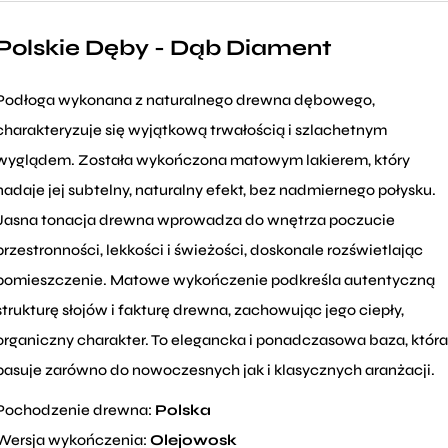
Polskie Dęby - Dąb Diament
Podłoga wykonana z naturalnego drewna dębowego,
charakteryzuje się wyjątkową trwałością i szlachetnym
wyglądem. Została wykończona matowym lakierem, który
nadaje jej subtelny, naturalny efekt, bez nadmiernego połysku.
Jasna tonacja drewna wprowadza do wnętrza poczucie
przestronności, lekkości i świeżości, doskonale rozświetlając
pomieszczenie. Matowe wykończenie podkreśla autentyczną
strukturę słojów i fakturę drewna, zachowując jego ciepły,
organiczny charakter. To elegancka i ponadczasowa baza, która
pasuje zarówno do nowoczesnych jak i klasycznych aranżacji.
Pochodzenie drewna:
Polska
Wersja wykończenia:
Olejowosk