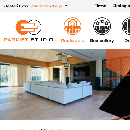
Firma
Ekologia
Jesteś tutaj:
Parkietstudio.pl
Przejdź
Przejdź
do menu
do
głównego
menu
w
Realizacje
Bestsellery
De
stopce