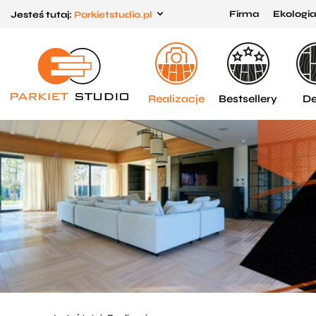
Firma
Ekologia
Jesteś tutaj:
Parkietstudio.pl
Przejdź
Przejdź
do menu
do
głównego
menu
w
Realizacje
Bestsellery
De
stopce