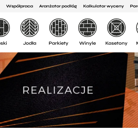
Współpraca
Aranżator podłóg
Kalkulator wyceny
Por
ski
Jodła
Parkiety
Winyle
Kasetony