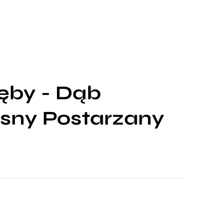
ęby - Dąb
ny Postarzany