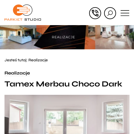
Przejdź
Przejdź
do menu
do
głównego
menu
w
stopce
Jesteś tutaj:
Realizacje
Realizacje
Tamex Merbau Choco Dark