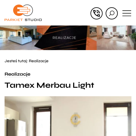
Przejdź
Przejdź
do menu
do
głównego
menu
w
stopce
Jesteś tutaj:
Realizacje
Realizacje
Tamex Merbau Light