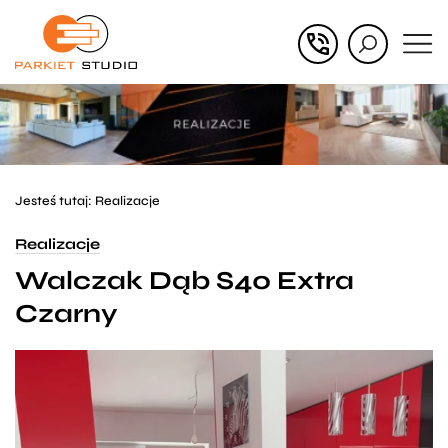
Przejdź
Przejdź
do menu
do
głównego
menu
w
stopce
Jesteś tutaj:
Realizacje
Realizacje
Walczak Dąb S40 Extra
Czarny