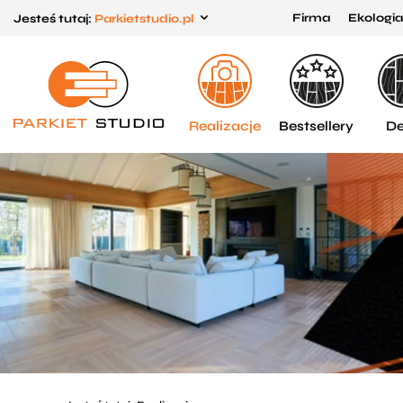
Firma
Ekologia
Jesteś tutaj:
Parkietstudio.pl
Przejdź
Przejdź
do menu
do
głównego
menu
w
Realizacje
Bestsellery
De
stopce