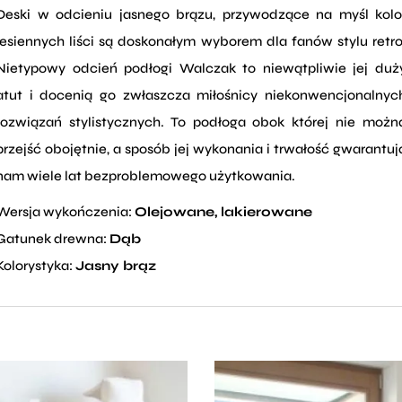
Deski w odcieniu jasnego brązu, przywodzące na myśl kolo
jesiennych liści są doskonałym wyborem dla fanów stylu retro
Nietypowy odcień podłogi Walczak to niewątpliwie jej duż
atut i docenią go zwłaszcza miłośnicy niekonwencjonalnyc
rozwiązań stylistycznych. To podłoga obok której nie możn
przejść obojętnie, a sposób jej wykonania i trwałość gwarantuj
nam wiele lat bezproblemowego użytkowania.
Wersja wykończenia:
Olejowane, lakierowane
Gatunek drewna:
Dąb
Kolorystyka:
Jasny brąz