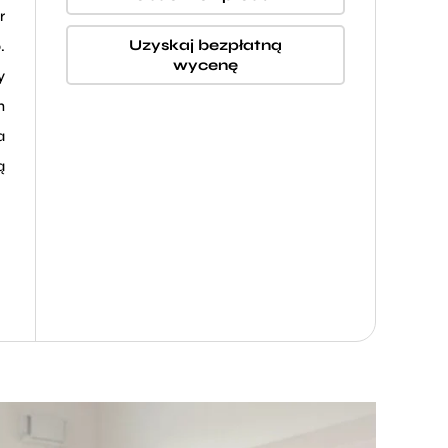
r
Uzyskaj bezpłatną
.
wycenę
y
h
a
ą