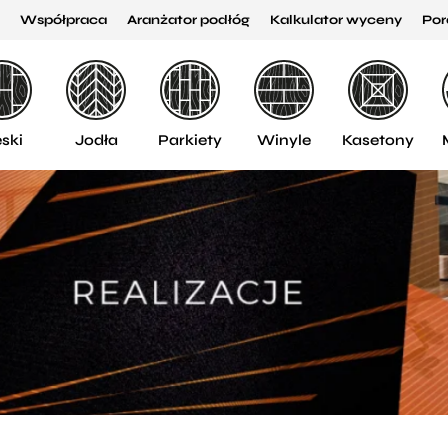
Współpraca
Aranżator podłóg
Kalkulator wyceny
Por
ski
Jodła
Parkiety
Winyle
Kasetony