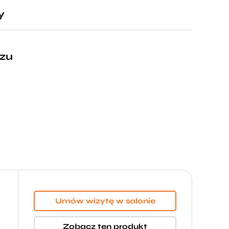
y
ązu
Umów wizytę w salonie
Zobacz ten produkt