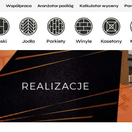
Współpraca
Aranżator podłóg
Kalkulator wyceny
Por
ski
Jodła
Parkiety
Winyle
Kasetony