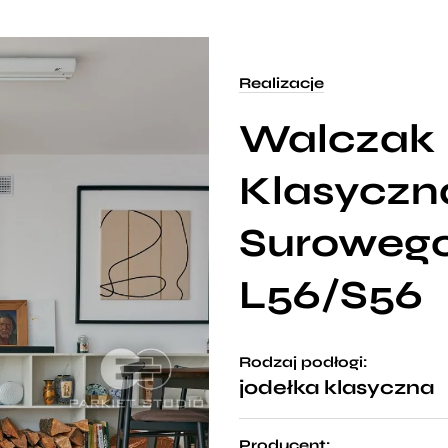
Realizacje
Walczak 
Klasyczn
Suroweg
L56/S56
Rodzaj podłogi:
jodełka klasyczna
Producent: