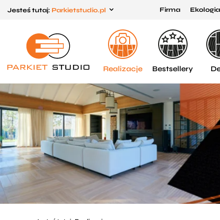
Firma
Ekologia
Jesteś tutaj:
Parkietstudio.pl
Przejdź
Przejdź
do menu
do
głównego
menu
w
Realizacje
Bestsellery
De
stopce