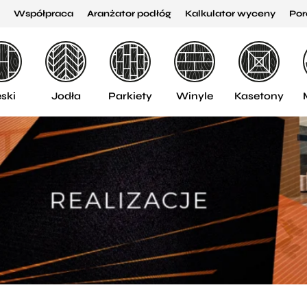
Współpraca
Aranżator podłóg
Kalkulator wyceny
Por
ski
Jodła
Parkiety
Winyle
Kasetony