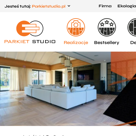
Firma
Ekologia
Jesteś tutaj:
Parkietstudio.pl
Przejdź
Przejdź
do menu
do
głównego
menu
w
Realizacje
Bestsellery
De
stopce