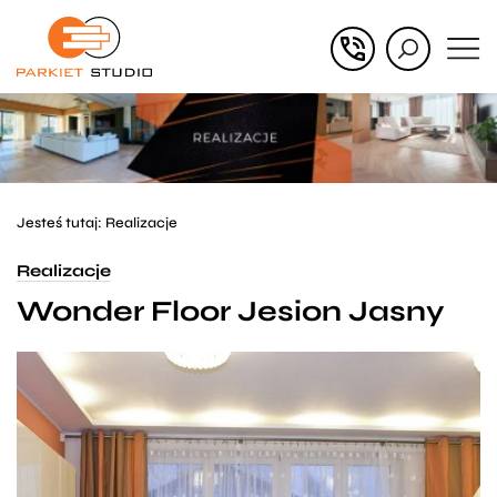
Przejdź
Przejdź
do menu
do
głównego
menu
w
stopce
Jesteś tutaj:
Realizacje
Realizacje
Wonder Floor Jesion Jasny