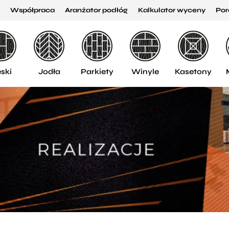
Współpraca
Aranżator podłóg
Kalkulator wyceny
Por
ski
Jodła
Parkiety
Winyle
Kasetony