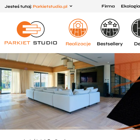
Firma
Ekologia
Jesteś tutaj:
Parkietstudio.pl
Przejdź
Przejdź
do menu
do
głównego
menu
w
Realizacje
Bestsellery
De
stopce