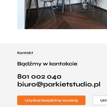
Kontakt
Bądźmy w kontakcie
801 002 040
biuro@parkietstudio.pl
Uzyskaj bezpłatną wycenę
Umó