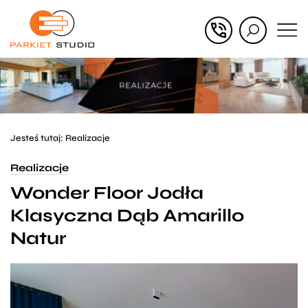
Przejdź
Przejdź
do menu
do
głównego
menu
w
stopce
Jesteś tutaj:
Realizacje
Realizacje
Wonder Floor Jodła
Klasyczna Dąb Amarillo
Natur