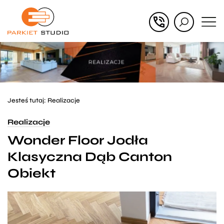
Przejdź
Przejdź
do menu
do
głównego
menu
w
stopce
Jesteś tutaj:
Realizacje
Realizacje
Wonder Floor Jodła
Klasyczna Dąb Canton
Obiekt