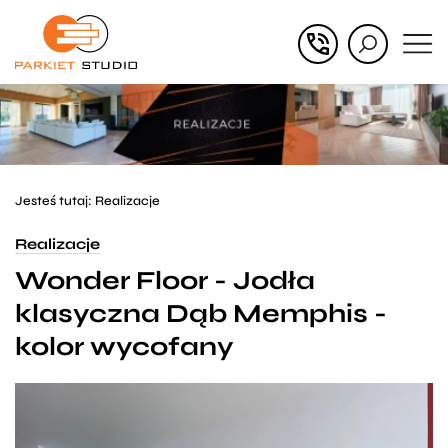
Przejdź
Przejdź
do menu
do
głównego
menu
w
stopce
Jesteś tutaj:
Realizacje
Realizacje
Wonder Floor - Jodła
klasyczna Dąb Memphis -
kolor wycofany