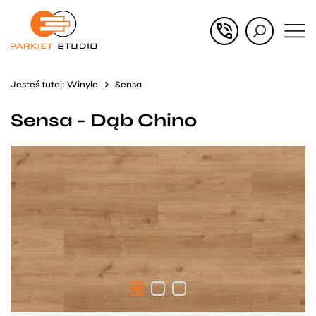
Przejdź
Przejdź
do menu
do
głównego
menu
Jesteś tutaj:
Winyle
Sensa
w
Sensa - Dąb Chino
stopce