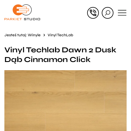
Przejdź
Przejdź
do menu
do
głównego
menu
Jesteś tutaj:
Winyle
Vinyl TechLab
w
Vinyl Techlab Dawn 2 Dusk
stopce
Dąb Cinnamon Click