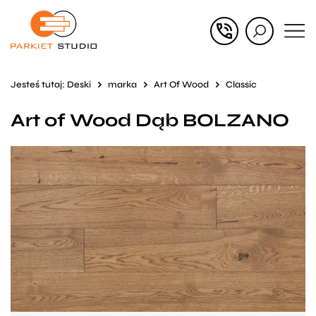
Przejdź
Przejdź
do menu
do
głównego
menu
Jesteś tutaj:
Deski
marka
Art Of Wood
Classic
w
Art of Wood Dąb BOLZANO
stopce