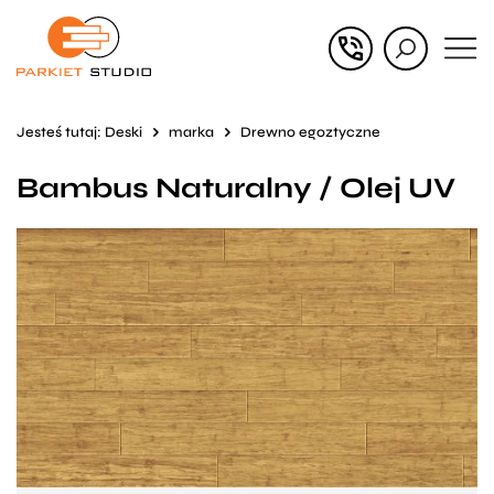
Przejdź
Przejdź
do menu
do
głównego
menu
Jesteś tutaj:
Deski
marka
Drewno egoztyczne
w
Bambus Naturalny / Olej UV
stopce