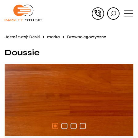
Przejdź
Przejdź
do menu
do
głównego
menu
Jesteś tutaj:
Deski
marka
Drewno egoztyczne
w
Doussie
stopce