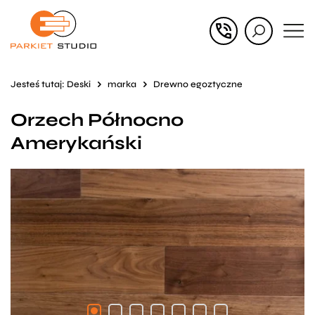
Przejdź
Przejdź
do menu
do
głównego
menu
Jesteś tutaj:
Deski
marka
Drewno egoztyczne
w
Orzech Północno
stopce
Amerykański