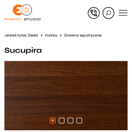
Przejdź
Przejdź
do menu
do
głównego
menu
Jesteś tutaj:
Deski
marka
Drewno egoztyczne
w
Sucupira
stopce