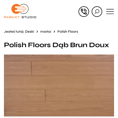
Przejdź
Przejdź
do menu
do
głównego
menu
Jesteś tutaj:
Deski
marka
Polish Floors
w
Polish Floors Dąb Brun Doux
stopce